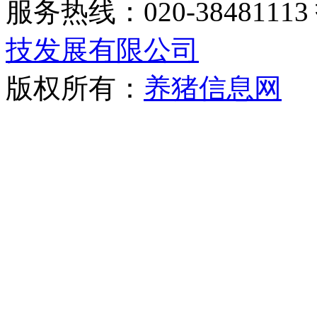
服务热线：020-384811
技发展有限公司
版权所有：
养猪信息网